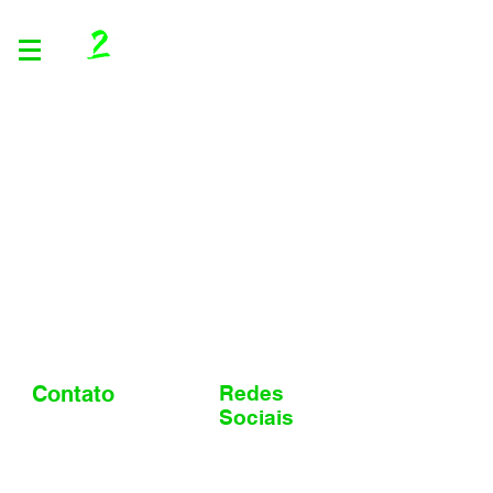
+55 11 9 1682.0717
Contato
Redes
Sociais
contato@g2e.com.br
Sobre nós
Facebook